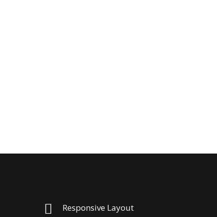
Clients
Ferri reque integre mea ut, eu eos vide errem
Responsive Layout