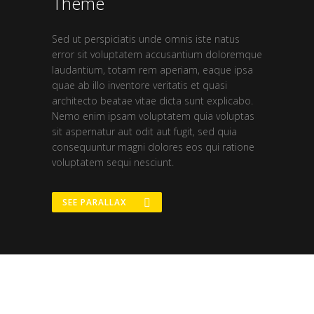
Theme
Sed ut perspiciatis unde omnis iste natus
error sit voluptatem accusantium doloremque
laudantium, totam rem aperiam, eaque ipsa
quae ab illo inventore veritatis et quasi
architecto beatae vitae dicta sunt explicabo.
Nemo enim ipsam voluptatem quia voluptas
sit aspernatur aut odit aut fugit, sed quia
consequuntur magni dolores eos qui ratione
voluptatem sequi nesciunt.
SEE PARALLAX